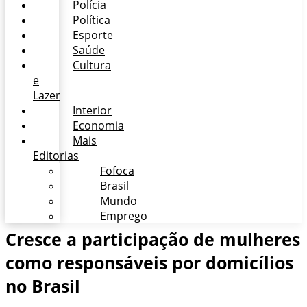
Polícia
Política
Esporte
Saúde
Cultura
e
Lazer
Interior
Economia
Mais
Editorias
Fofoca
Brasil
Mundo
Emprego
Cresce a participação de mulheres
como responsáveis por domicílios
no Brasil