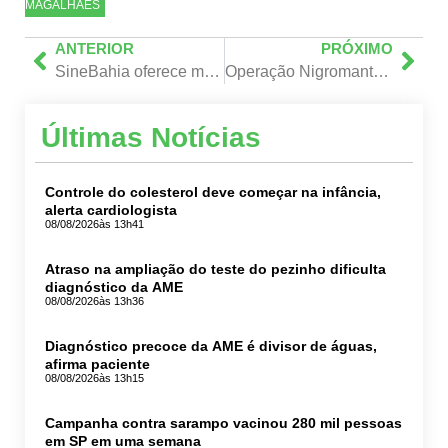
MAGALHÃES
ANTERIOR
PRÓXIMO
SineBahia oferece mais de 40 vagas de emprego para Salvador nesta quarta-feira (02)
Operação Nigromante: PF combate esquema de venda de cédulas falsas em grupos de mensagens na Bahia
Últimas Notícias
Controle do colesterol deve começar na infância,
alerta cardiologista
08/08/2026
às 13h41
Atraso na ampliação do teste do pezinho dificulta
diagnóstico da AME
08/08/2026
às 13h36
Diagnóstico precoce da AME é divisor de águas,
afirma paciente
08/08/2026
às 13h15
Campanha contra sarampo vacinou 280 mil pessoas
em SP em uma semana