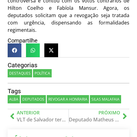
controversa e contou com os votos contrários de
Hilton Coelho e Fabíola Mansur. Agora, os
deputados solicitam que a revogação seja tratada
com urgência, dispensando as formalidades
regimentais.
Compartilhe
Categorias
DESTAQUES
POLÍTICA
Tags
ALBA
DEPUTADOS
REVOGAR A HONRARIA
SILAS MALAFAIA
ANTERIOR
PRÓXIMO
VLT de Salvador terá vagões adaptados para marisqueiras e ambulantes
Deputado Matheus Ferreira quer criar índice para medir a segurança nas escolas baianas