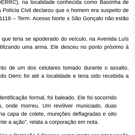
DERRC), na localidade conhecida como Baixinha de
A Polícia Civil declarou que o homem era suspeito de
a 1118 – Term. Acesso Norte x São Gonçalo não estão
a, que teria se apoderado do veículo, na Avenida Luís
tilizando uma arma. Ele desceu no ponto próximo à
nto de um dos celulares tomado durante o assalto,
o Derrc foi até a localidade e teria sido recebida a
ntificação formal, foi baleado. Ele foi socorrido
s, onde morreu. Um revólver municiado, duas
ma capa de colete, munições deflagradas e oito
e a ação”, relata a corporação em nota.