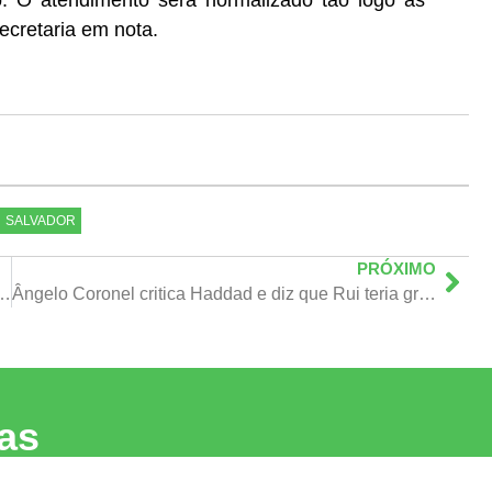
 O atendimento será normalizado tão logo as
ecretaria em nota.
SALVADOR
PRÓXIMO
 direitos humanos em eleições na Venezuela
Ângelo Coronel critica Haddad e diz que Rui teria grandes chances de ser presidente se for escolhido por Lula
as