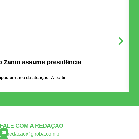
o Zanin assume presidência
D
pós um ano de atuação. A partir
B
FALE COM A REDAÇÃO
redacao@giroba.com.br