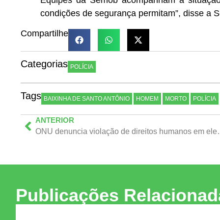
Equipes da Semob acompanham a situação.
condições de segurança permitam”, disse a S
Compartilhe
Categorias
POLÍCIA
Tags
BAIXINHA DE SANTO ANTÔNIO
HOMEM
MORTO
POLÍCIA
ANTERIOR
ONU denuncia violação de
Publicações Relacionad