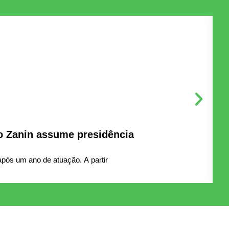
o Zanin assume presidência
D
pós um ano de atuação. A partir
B