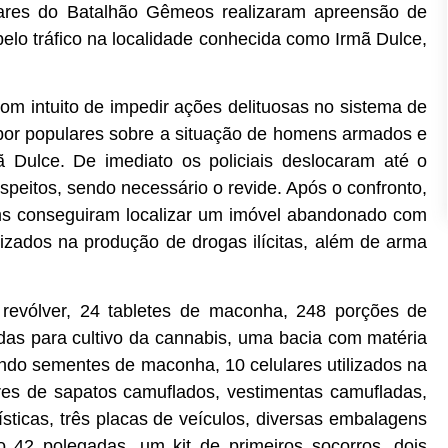
ilitares do Batalhão Gêmeos realizaram apreensão de
pelo tráfico na localidade conhecida como Irmã Dulce,
m intuito de impedir ações delituosas no sistema de
s por populares sobre a situação de homens armados e
mã Dulce. De imediato os policiais deslocaram até o
speitos, sendo necessário o revide. Após o confronto,
 pms conseguiram localizar um imóvel abandonado com
ilizados na produção de drogas ilícitas, além de arma
revólver, 24 tabletes de maconha, 248 porções de
s para cultivo da cannabis, uma bacia com matéria
do sementes de maconha, 10 celulares utilizados na
res de sapatos camuflados, vestimentas camufladas,
ísticas, três placas de veículos, diversas embalagens
 42 polegadas, um kit de primeiros socorros, dois