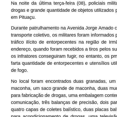
Na noite da última terça-feira (08), policiais m
drogas e grande quantidade de objetos utilizados 
em Pituaçu.
Durante patrulhamento na Avenida Jorge Amado co
transporte coletivo, os militares foram informado
tráfico ilícito de entorpecentes na região de Ir
endereço, quando foram recebidos a tiros pelos su
os infratores conseguiram fugir, no entanto, os
farta quantidade de entorpecentes e utensílios ut
de fogo.
No local foram encontrados duas granadas, um 
maconha, um saco grande de maconha, duas muda
para fabricação de drogas, uma embalagem conten
comunicação, três balanças de precisão, dois pa
quatro capas de coletes balístico, duas placas bal
para acondicionamento de drogas, uma televisão