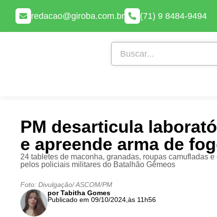
redacao@giroba.com.br
(71) 9 8484-9494
PM desarticula laborató
e apreende arma de fog
24 tabletes de maconha, granadas, roupas camufladas e
pelos policiais militares do Batalhão Gêmeos
Foto: Divulgação/ ASCOM/PM
por Tabitha Gomes
Publicado em 09/10/2024,
às 11h56