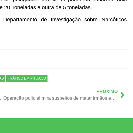
e 20 Toneladas e outra de 5 toneladas.
 Departamento de Investigação sobre Narcóticos
AS
TRÁFICO EM PITUAÇU
PRÓXIMO
mite de tempo para pacientes com obesidade mórbida
Operação policial mira suspeitos de matar irmãos em Arembepe