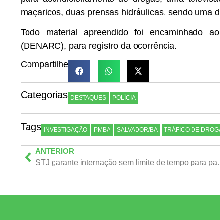
maçaricos, duas prensas hidráulicas, sendo uma d
Todo material apreendido foi encaminhado ao
(DENARC), para registro da ocorrência.
Compartilhe
Categorias
DESTAQUES
POLÍCIA
Tags
INVESTIGAÇÃO
PMBA
SALVADOR/BA
TRÁFICO DE DROG
ANTERIOR
STJ garante internação sem li