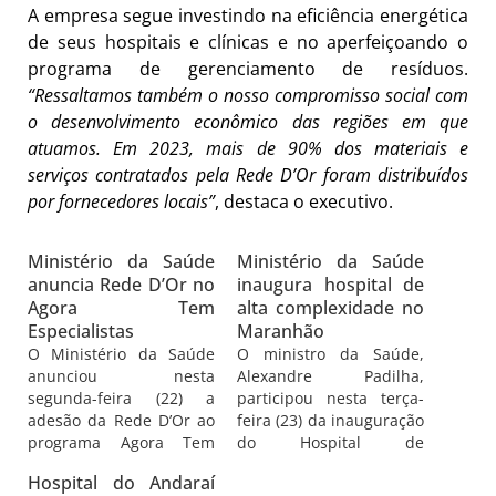
A empresa segue investindo na eficiência energética
de seus hospitais e clínicas e no aperfeiçoando o
programa de gerenciamento de resíduos.
“Ressaltamos também o nosso compromisso social com
o desenvolvimento econômico das regiões em que
atuamos.
Em 2023, mais de 90% dos materiais e
serviços contratados pela Rede D’Or foram distribuídos
por fornecedores locais”
, destaca o executivo.
Ministério da Saúde
Ministério da Saúde
anuncia Rede D’Or no
inaugura hospital de
Agora Tem
alta complexidade no
Especialistas
Maranhão
O Ministério da Saúde
O ministro da Saúde,
anunciou nesta
Alexandre Padilha,
segunda-feira (22) a
participou nesta terça-
adesão da Rede D’Or ao
feira (23) da inauguração
programa Agora Tem
do Hospital de
Especialistas, iniciativa
Referência Estadual de
Hospital do Andaraí
do governo federal para
Alta Complexidade da