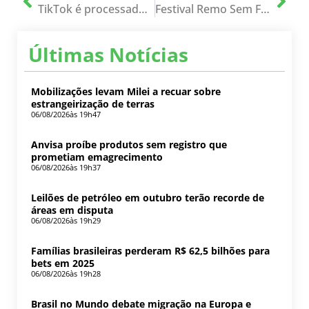
TikTok é processado em 13 estados nos EUA por não proteger jovens
Festival Remo Sem Fronteiras acontecerá nesse sábado; SAIBA MAIS!
Últimas Notícias
Mobilizações levam Milei a recuar sobre
estrangeirização de terras
06/08/2026
às 19h47
Anvisa proíbe produtos sem registro que
prometiam emagrecimento
06/08/2026
às 19h37
Leilões de petróleo em outubro terão recorde de
áreas em disputa
06/08/2026
às 19h29
Famílias brasileiras perderam R$ 62,5 bilhões para
bets em 2025
06/08/2026
às 19h28
Brasil no Mundo debate migração na Europa e