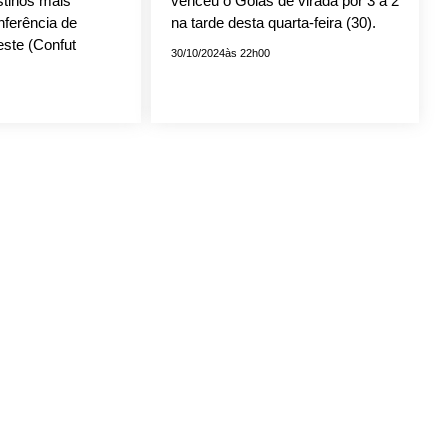
stinos mais
venceu o Goiás de virada por 3 a 2
nferência de
na tarde desta quarta-feira (30).
este (Confut
30/10/2024
às 22h00