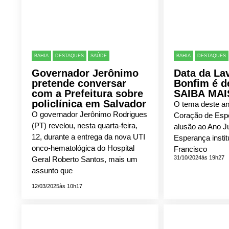
BAHIA
DESTAQUES
SAÚDE
BAHIA
DESTAQUES
Governador Jerônimo
Data da L
pretende conversar
Bonfim é de
com a Prefeitura sobre
SAIBA MAI
policlínica em Salvador
O tema deste an
O governador Jerônimo Rodrigues
Coração de Esp
(PT) revelou, nesta quarta-feira,
alusão ao Ano Ju
12, durante a entrega da nova UTI
Esperança instit
onco-hematológica do Hospital
Francisco
31/10/2024
às 19h27
Geral Roberto Santos, mais um
assunto que
12/03/2025
às 10h17