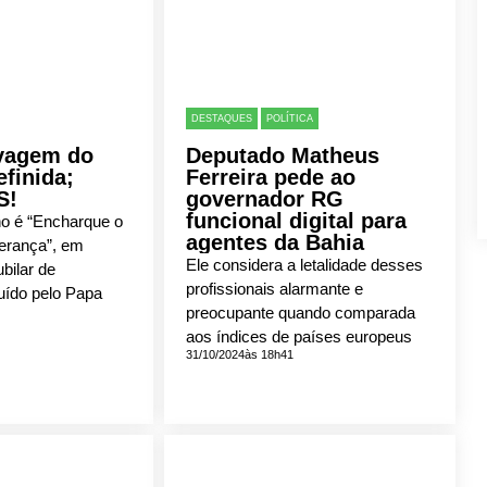
DESTAQUES
POLÍTICA
avagem do
Deputado Matheus
finida;
Ferreira pede ao
S!
governador RG
funcional digital para
o é “Encharque o
agentes da Bahia
erança”, em
Ele considera a letalidade desses
bilar de
profissionais alarmante e
uído pelo Papa
preocupante quando comparada
aos índices de países europeus
31/10/2024
às 18h41