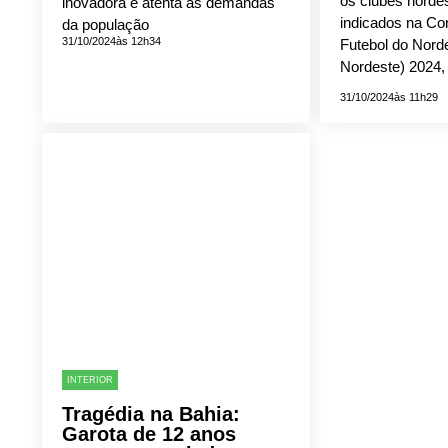
os clubes norde
inovadora e atenta às demandas
indicados na Co
da população
31/10/2024
às 12h34
Futebol do Nord
Nordeste) 2024,
31/10/2024
às 11h29
INTERIOR
Tragédia na Bahia:
Garota de 12 anos