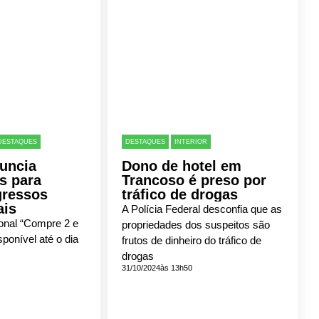
DESTAQUES
DESTAQUES
INTERIOR
uncia
Dono de hotel em
s para
Trancoso é preso por
gressos
tráfico de drogas
ais
A Polícia Federal desconfia que as
nal “Compre 2 e
propriedades dos suspeitos são
sponível até o dia
frutos de dinheiro do tráfico de
drogas
31/10/2024
às 13h50