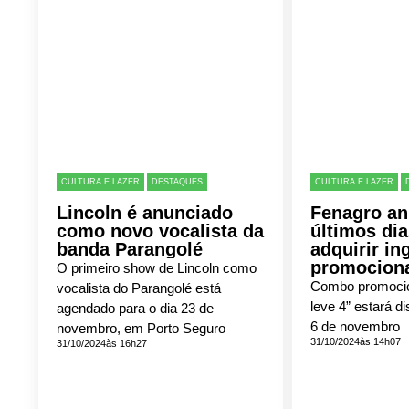
CULTURA E LAZER
DESTAQUES
CULTURA E LAZER
Lincoln é anunciado
Fenagro an
como novo vocalista da
últimos dia
banda Parangolé
adquirir in
promocion
O primeiro show de Lincoln como
Combo promocio
vocalista do Parangolé está
leve 4” estará di
agendado para o dia 23 de
6 de novembro
novembro, em Porto Seguro
31/10/2024
às 14h07
31/10/2024
às 16h27