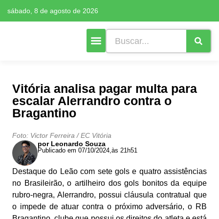
sábado, 8 de agosto de 2026
Cultura e Lazer
Mais Editorias
Vitória analisa pagar multa para
escalar Alerrandro contra o
Bragantino
Foto: Victor Ferreira / EC Vitória
por Leonardo Souza
Publicado em 07/10/2024,
às 21h51
Destaque do Leão com sete gols e quatro assistências
no Brasileirão, o artilheiro dos gols bonitos da equipe
rubro-negra, Alerrandro, possui cláusula contratual que
o impede de atuar contra o próximo adversário, o RB
Bragantino, clube que possui os direitos do atleta e está