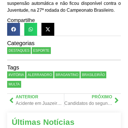
suspensão automática e não ficou disponível contra o
Juventude, na 27ª rodada do Campeonato Brasileiro.
Compartilhe
Categorias
DESTAQUES
ESPORTE
Tags
#VITÓRIA
ALERRANDRO
BRAGANTINO
BRASILEIRÃO
MULTA
ANTERIOR
PRÓXIMO
Acidente em Juazeiro deixam quatro pessoas mortas
Candidatos do segundo turno podem retomar atividades de propaganda eleitoral
Últimas Notícias