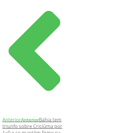
Anterior
Bahia tem
Anterior
triunfo sobre Criciúma por
1×0 e se mantém firme na