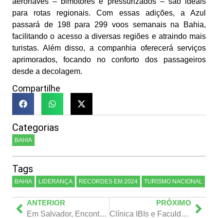
aeronaves – bimotores e pressurizados – são ideais
para rotas regionais. Com essas adições, a Azul
passará de 198 para 299 voos semanais na Bahia,
facilitando o acesso a diversas regiões e atraindo mais
turistas. Além disso, a companhia oferecerá serviços
aprimorados, focando no conforto dos passageiros
desde a decolagem.
Compartilhe
Categorias
BAHIA
Tags
BAHIA
LIDERANÇA
RECORDES EM 2024
TURISMO NACIONAL
ANTERIOR
PRÓXIMO
Em Salvador, Encontro Nacional da Polícia Rodoviária Federal discute estratégias e ações para prevenção e enfrentamento à violência
Clínica IBIs e Faculdade Zarns promovem 4º mutirão gratuito contra Artrite Reumatoide, nesta sexta, dia 18