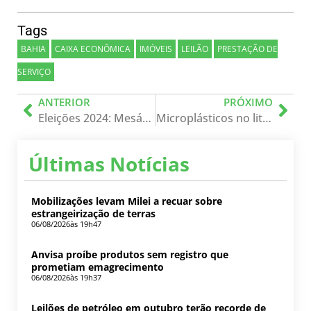
Tags
BAHIA
CAIXA ECONÔMICA
IMÓVEIS
LEILÃO
PRESTAÇÃO DE
SERVIÇO
ANTERIOR
PRÓXIMO
Eleições 2024: Mesários desempenham papel crucial na votação municipal
Microplásticos no litoral brasileiro revelam cenário preocupante
Últimas Notícias
Mobilizações levam Milei a recuar sobre
estrangeirização de terras
06/08/2026
às 19h47
Anvisa proíbe produtos sem registro que
prometiam emagrecimento
06/08/2026
às 19h37
Leilões de petróleo em outubro terão recorde de