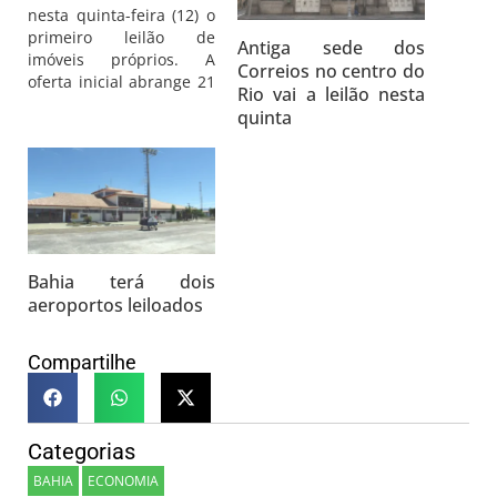
nesta quinta-feira (12) o
primeiro leilão de
Antiga sede dos
imóveis próprios. A
Correios no centro do
oferta inicial abrange 21
Rio vai a leilão nesta
imóveis para venda
quinta
imediata, localizados em
11 estados: Bahia, Ceará,
Goiás, Mato Grosso,
Mato Grosso do Sul,
Minas Gerais, Pará,
Paraná, Pernambuco, Rio
Grande do Norte e São
Bahia terá dois
Paulo. Os leilões de
imóveis classificados…
aeroportos leiloados
Compartilhe
Categorias
BAHIA
ECONOMIA