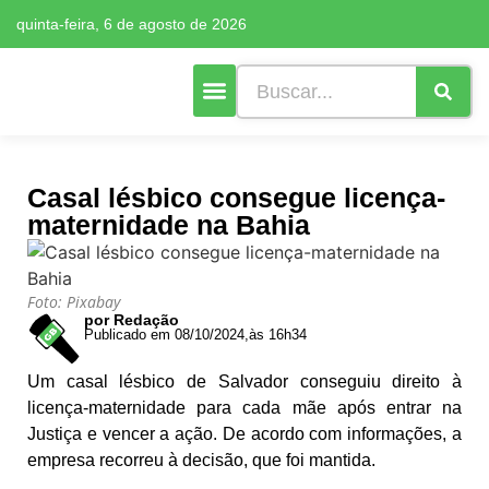
quinta-feira, 6 de agosto de 2026
Cultura e Lazer
Mais Editorias
Casal lésbico consegue licença-
maternidade na Bahia
Foto: Pixabay
por Redação
Publicado em 08/10/2024,
às 16h34
Um casal lésbico de Salvador conseguiu direito à
licença-maternidade para cada mãe após entrar na
Justiça e vencer a ação. De acordo com informações, a
empresa recorreu à decisão, que foi mantida.