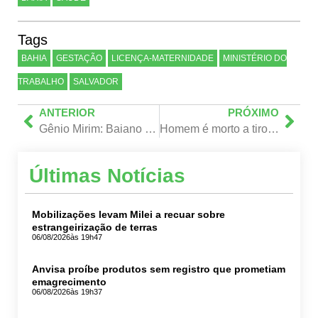
Tags
BAHIA
GESTAÇÃO
LICENÇA-MATERNIDADE
MINISTÉRIO DO
TRABALHO
SALVADOR
ANTERIOR
PRÓXIMO
Gênio Mirim: Baiano de 2 anos se torna o brasileiro mais jovem a integrar sociedade de alto QI
Homem é morto a tiros após tentar invadir casa da ex-companheira
Últimas Notícias
Mobilizações levam Milei a recuar sobre
estrangeirização de terras
06/08/2026
às 19h47
Anvisa proíbe produtos sem registro que prometiam
emagrecimento
06/08/2026
às 19h37