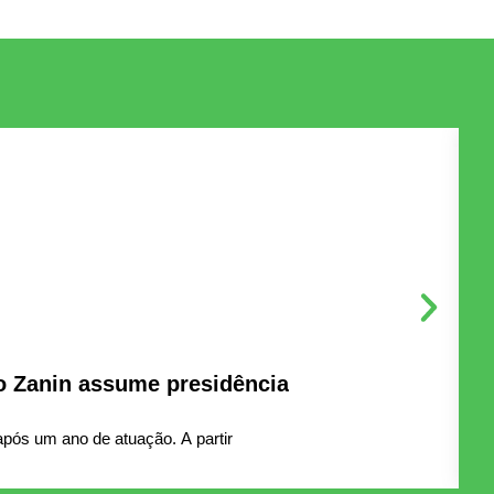
o Zanin assume presidência
D
pós um ano de atuação. A partir
B