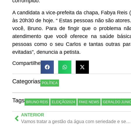
corrompido.
A candidata a vice-prefeita da chapa, Fabya Reis
às 20h30 de hoje. “ Estas pessoas não são atores
você, Bruno. Para de fingir que o problema n
atendimento que você oferece na saúde básic
pessoas como o seu Carlos e tantas outras par
evitadas”, denuncia a petista.
Compartilhe
Categorias
POLÍTICA
Tags
BRUNO REIS
ELEIÇÃO2024
FAKE NEWS
GERALDO JUNI
ANTERIOR
Vamos tratar a gestão da água com seriedade e sem ameaças”, promete Geraldo