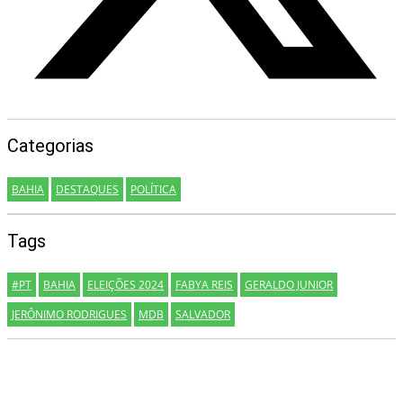
Categorias
BAHIA
DESTAQUES
POLÍTICA
Tags
#PT
BAHIA
ELEIÇÕES 2024
FABYA REIS
GERALDO JUNIOR
JERÔNIMO RODRIGUES
MDB
SALVADOR