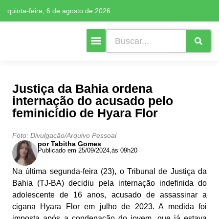
quinta-feira, 6 de agosto de 2026
Cultura e Lazer
Mais Editorias
Justiça da Bahia ordena
internação do acusado pelo
feminicídio de Hyara Flor
Foto: Divulgação/Arquivo Pessoal
por Tabitha Gomes
Publicado em 25/09/2024,
às 09h20
Na última segunda-feira (23), o Tribunal de Justiça da
Bahia (TJ-BA) decidiu pela internação indefinida do
adolescente de 16 anos, acusado de assassinar a
cigana Hyara Flor em julho de 2023. A medida foi
imposta após a condenação do jovem, que já estava