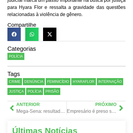
judicial marca um passo importante na busca por justiça
para Hyara Flor e ressalta a gravidade das questões
relacionadas à violência de gênero.
Compartilhe
Categorias
POLÍCIA
Tags
CRIME
DENÚNCIA
FEMINICÍDIO
HYARAFLOR
INTERNAÇÃO
JUSTIÇA
POLÍCIA
PRISÃO
ANTERIOR
PRÓXIMO
Mega-Sena: resultado do concurso 2.778 anuncia prêmio de R$ 9,7 milhões
Empresário é preso sob suspeita de liderar organização criminosa e ordenar assassinato na Bahia
Últimas Notícias