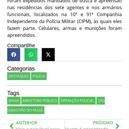
Foram expedidos mandados de busca e apreensão
nas residências dos sete agentes e nos armários
funcionais, localizados na 10ª e 91ª Companhia
Independente da Polícia Militar (CIPM), às quais eles
fazem parte. Celulares, armas e munições foram
apreendidos.
Compartilhe
Categorias
DESTAQUES
POLÍCIA
Tags
BAHIA
MINISTÉRIO PÚBLICO
OPERAÇÃO POLICIAL
SÃO
SEBASTIÃO DO PASSÉ
ANTERIOR
PRÓXIMO