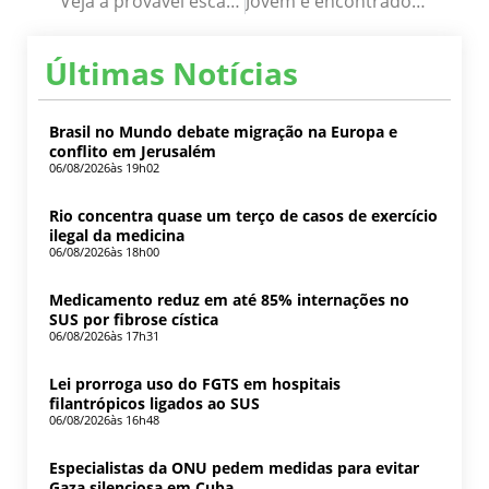
Veja a provável escalação do Bahia para enfrentar o Cruzeiro
Jovem é encontrado morto em Feira de Santana
Últimas Notícias
Brasil no Mundo debate migração na Europa e
conflito em Jerusalém
06/08/2026
às 19h02
Rio concentra quase um terço de casos de exercício
ilegal da medicina
06/08/2026
às 18h00
Medicamento reduz em até 85% internações no
SUS por fibrose cística
06/08/2026
às 17h31
Lei prorroga uso do FGTS em hospitais
filantrópicos ligados ao SUS
06/08/2026
às 16h48
Especialistas da ONU pedem medidas para evitar
Gaza silenciosa em Cuba