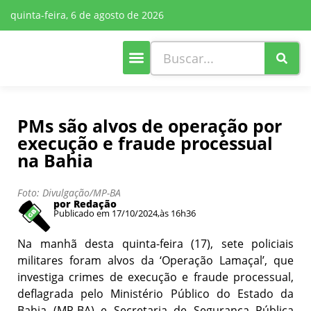
quinta-feira, 6 de agosto de 2026
Cultura e Lazer
Mais Editorias
PMs são alvos de operação por
execução e fraude processual
na Bahia
Foto: Divulgação/MP-BA
por Redação
Publicado em 17/10/2024,
às 16h36
Na manhã desta quinta-feira (17), sete policiais
militares foram alvos da ‘Operação Lamaçal’, que
investiga crimes de execução e fraude processual,
deflagrada pelo Ministério Público do Estado da
Bahia (MP-BA) e Secretaria de Segurança Pública