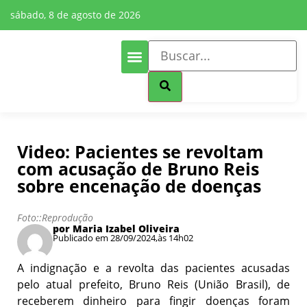
sábado, 8 de agosto de 2026
Cultura e Lazer
Mais Editorias
Video: Pacientes se revoltam
com acusação de Bruno Reis
sobre encenação de doenças
Foto::Reprodução
por Maria Izabel Oliveira
Publicado em 28/09/2024,
às 14h02
A indignação e a revolta das pacientes acusadas
pelo atual prefeito, Bruno Reis (União Brasil), de
receberem dinheiro para fingir doenças foram