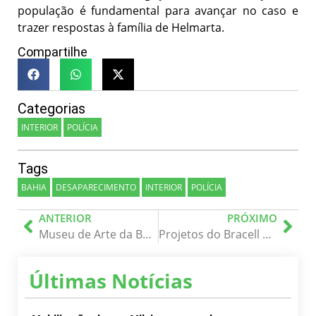
população é fundamental para avançar no caso e
trazer respostas à família de Helmarta.
Compartilhe
Categorias
INTERIOR
POLÍCIA
Tags
BAHIA
DESAPARECIMENTO
INTERIOR
POLÍCIA
ANTERIOR
PRÓXIMO
Museu de Arte da Bahia lança O Jardim de Luís Dias, exposição que retrata a paisagem urbana de Salvador
Projetos do Bracell Social marcam presença na Expo Favela Innovation Bahia 2024
Últimas Notícias